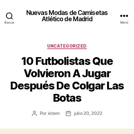
Nuevas Modas de Camisetas
Atlético de Madrid
Buscar
Menú
Categorías
UNCATEGORIZED
10 Futbolistas Que
Volvieron A Jugar
Después De Colgar Las
Botas
Por
istern
julio 20, 2022
Autor
Fecha
de
de
la
la
entrada
entrada