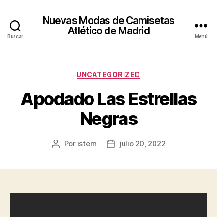
Nuevas Modas de Camisetas
Atlético de Madrid
Buscar
Menú
Categorías
UNCATEGORIZED
Apodado Las Estrellas
Negras
Por
istern
julio 20, 2022
Autor
Fecha
de
de
la
la
entrada
entrada