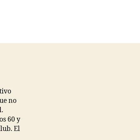
tivo
que no
l.
os 60 y
lub. El