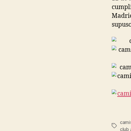
cumpli
Madrid
supuso
camis
Etiqueta
club 