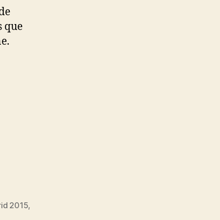
 de
s que
e.
rid 2015
,