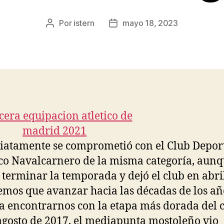
Por
istern
mayo 18, 2023
Autor
Fecha
de
de
la
la
entrada
entrada
atamente se comprometió con el Club Depor
ico Navalcarnero de la misma categoría, aun
a terminar la temporada y dejó el club en abri
mos que avanzar hacia las décadas de los añ
a encontrarnos con la etapa más dorada del c
agosto de 2017, el mediapunta mostoleño vio