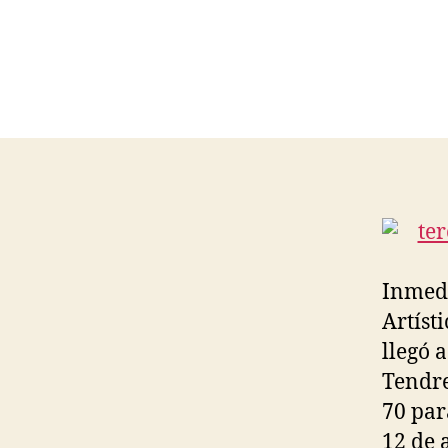
Inmedi
Artíst
llegó 
Tendre
70 par
12 de 