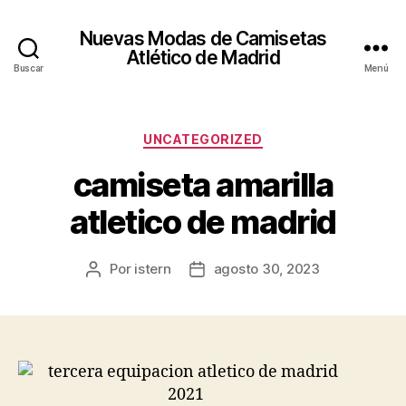
Nuevas Modas de Camisetas
Atlético de Madrid
Buscar
Menú
Categorías
UNCATEGORIZED
camiseta amarilla
atletico de madrid
Por
istern
agosto 30, 2023
Autor
Fecha
de
de
la
la
entrada
entrada