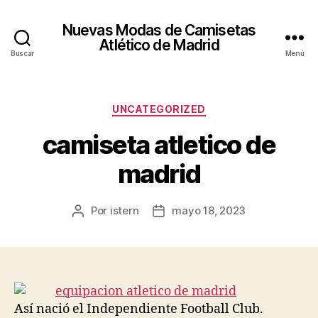
Nuevas Modas de Camisetas
Atlético de Madrid
Buscar
Menú
Categorías
UNCATEGORIZED
camiseta atletico de
madrid
Por
istern
mayo 18, 2023
Autor
Fecha
de
de
la
la
entrada
entrada
Así nació el Independiente Football Club.