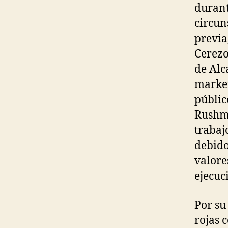
durant
circun
previa
Cerezo
de Alc
market
públic
Rushmo
trabaj
debido
valore
ejecuc
Por su
rojas 