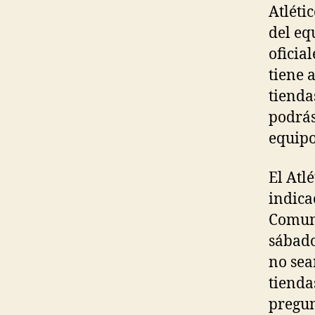
Atléti
del eq
oficia
tiene 
tienda
podrás
equipo
El Atl
indica
Comuni
sábado
no sea
tienda
pregun