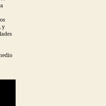
la
ros
, y
dades
 medio