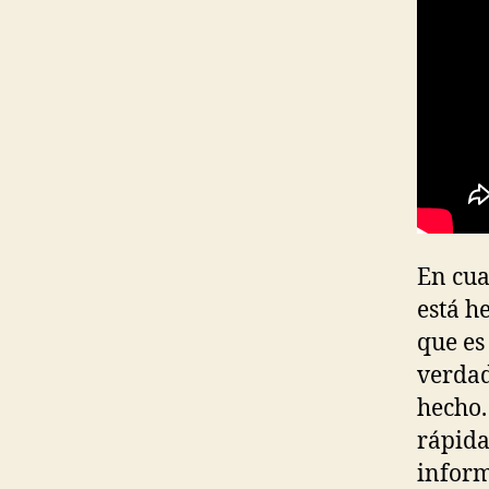
En cua
está h
que es
verdad
hecho.
rápida
inform