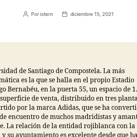
Por
istern
diciembre 15, 2021
Autor
Fecha
de
de
la
la
entrada
entrada
sidad de Santiago de Compostela. La más
ática es la que se halla en el propio Estadio
go Bernabéu, en la puerta 55, un espacio de 1
superficie de venta, distribuido en tres planta
tido por la marca Adidas, que se ha convert
de encuentro de muchos madridistas y amant
e. La relación de la entidad rojiblanca con la
 y su ayuntamiento es excelente desde que h