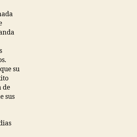
rnada
e
Wanda
s
s.
 que su
ito
a de
e sus
dias