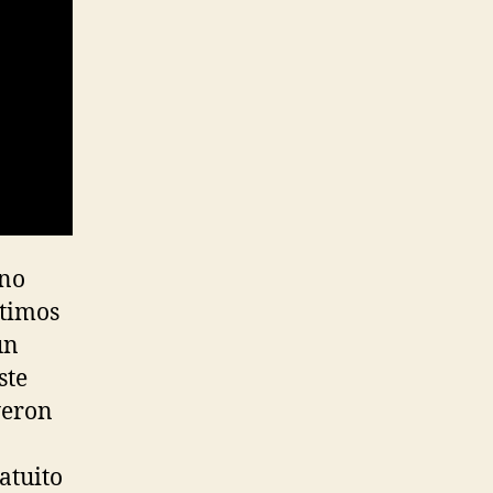
 no
etimos
un
ste
yeron
atuito