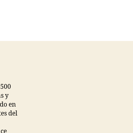
.500
s y
ido en
es del
ace