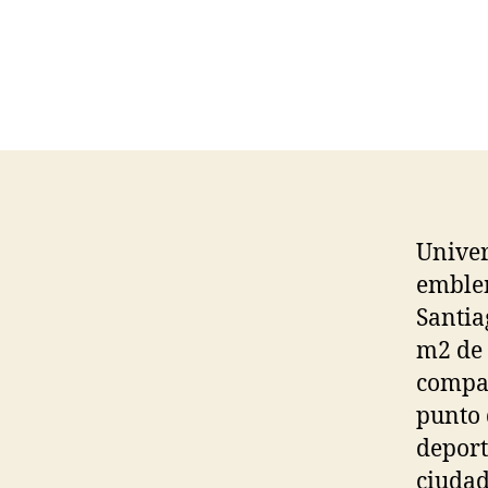
Univer
emblem
Santia
m2 de 
compar
punto 
deport
ciudad