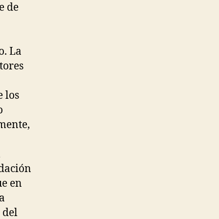
e de
o. La
tores
 los
o
amente,
l
ndación
ue en
a
 del