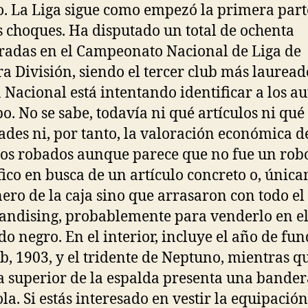
. La Liga sigue como empezó la primera part
es choques. Ha disputado un total de ochenta
adas en el Campeonato Nacional de Liga de
a División, siendo el tercer club más lauread
a Nacional está intentando identificar a los au
bo. No se sabe, todavía ni qué artículos ni qué
ades ni, por tanto, la valoración económica de
los robados aunque parece que no fue un rob
fico en busca de un artículo concreto o, únic
nero de la caja sino que arrasaron con todo el
ndising, probablemente para venderlo en e
o negro. En el interior, incluye el año de fu
ub, 1903, y el tridente de Neptuno, mientras q
a superior de la espalda presenta una bander
la. Si estás interesado en vestir la equipación