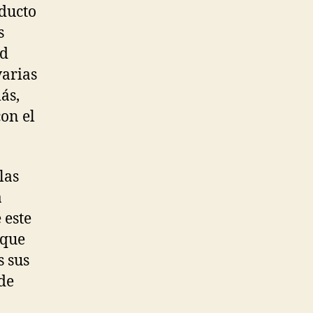
oducto
s
id
varias
ás,
on el
las
a
 este
 que
s sus
 de