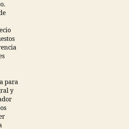
o.
de
ecio
estos
rencia
es
ia para
ral y
nador
los
er
a