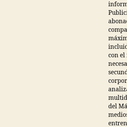
inform
Public
abonad
compañ
máximo
inclui
con el
necesa
secund
corpor
analiz
multid
del Má
medios
entren