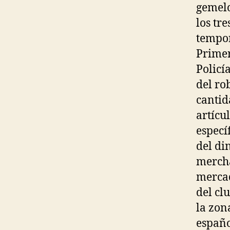
gemelo
los tr
tempor
Primer
Policí
del ro
cantid
artícu
especí
del di
mercha
mercad
del cl
la zon
españo