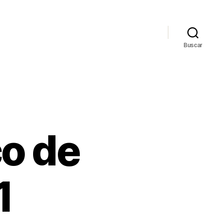
Buscar
co de
1