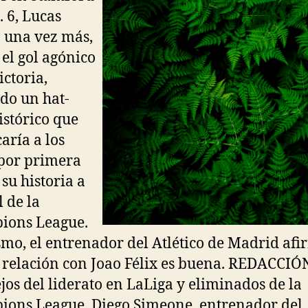
. 6, Lucas
 una vez más,
el gol agónico
ictoria,
do un hat-
histórico que
caría a los
por primera
 su historia a
l de la
ions League.
mo, el entrenador del Atlético de Madrid af
 relación con Joao Félix es buena. REDACCIÓN
jos del liderato en LaLiga y eliminados de la
ons League, Diego Simeone, entrenador del