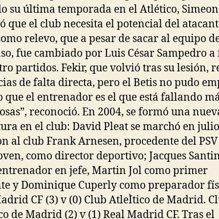
o su última temporada en el Atlético, Simeon
ó que el club necesita el potencial del atacant
como relevo, que a pesar de sacar al equipo d
so, fue cambiado por Luis César Sampedro a 
ro partidos. Fekir, que volvió tras su lesión, r
cias de falta directa, pero el Betis no pudo em
o que el entrenador es el que está fallando m
cosas”, reconoció. En 2004, se formó una nuev
tura en el club: David Pleat se marchó en julio
on al club Frank Arnesen, procedente del PSV
ven, como director deportivo; Jacques Santin
ntrenador en jefe, Martin Jol como primer
nte y Dominique Cuperly como preparador fís
adrid CF (3) v (0) Club AtleÌtico de Madrid. C
ico de Madrid (2) v (1) Real Madrid CF. Tras el