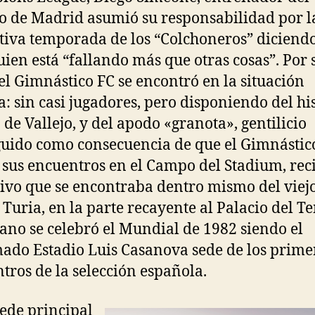
co de Madrid asumió su responsabilidad por l
tiva temporada de los “Colchoneros” diciendo
quien está “fallando más que otras cosas”. Por 
 el Gimnástico FC se encontró en la situación
a: sin casi jugadores, pero disponiendo del hi
de Vallejo, y del apodo «granota», gentilicio
uido como consecuencia de que el Gimnástic
 sus encuentros en el Campo del Stadium, rec
ivo que se encontraba dentro mismo del viej
o Turia, en la parte recayente al Palacio del T
ano se celebró el Mundial de 1982 siendo el
ado Estadio Luis Casanova sede de los prime
tros de la selección española.
sede principal