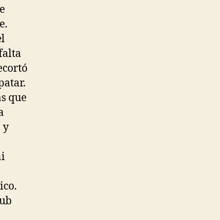
e
e.
el
falta
ecortó
patar.
ás que
a
 y
i
ico.
lub