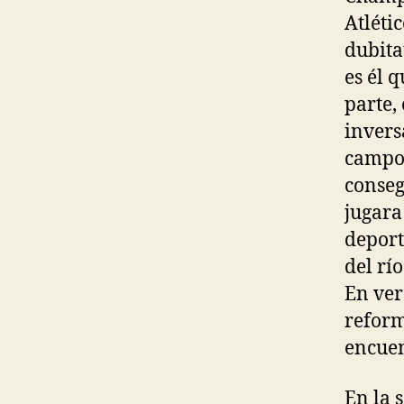
Atléti
dubita
es él 
parte,
invers
campo 
conseg
jugara
deport
del rí
En ver
reform
encuen
En la 