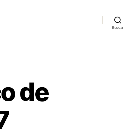
Buscar
co de
7