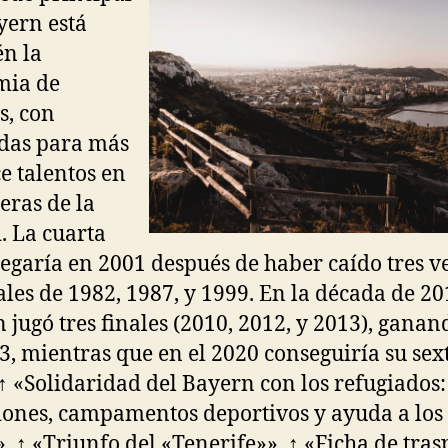
yern está
n la
mia de
s, con
das para más
ce talentos en
ueras de la
. La cuarta
legaría en 2001 después de haber caído tres v
nales de 1982, 1987, y 1999. En la década de 20
 jugó tres finales (2010, 2012, y 2013), ganan
3, mientras que en el 2020 conseguiría su sex
. ↑ «Solidaridad del Bayern con los refugiados:
ones, campamentos deportivos y ayuda a los
». ↑ «Triunfo del «Tenerife»». ↑ «Ficha de tras