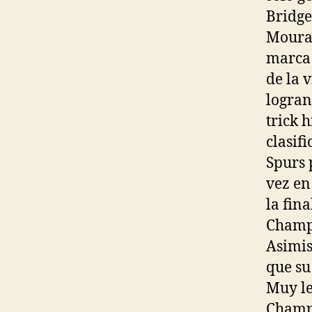
Bridge
Moura
marca 
de la v
logran
trick 
clasifi
Spurs 
vez en
la fina
Champ
Asimis
que su
Muy le
Champi