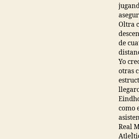
jugand
asegur
Oltra 
descen
de cuat
distan
Yo cre
otras 
estruc
llegar
Eindho
como e
asiste
Real M
AtleÌt