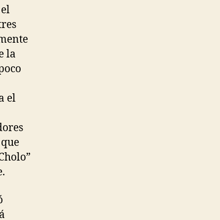
 el
tres
lmente
e la
mpoco
a el
dores
 que
“Cholo”
.
ó
á