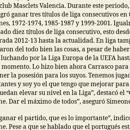
 club Masclets Valencia. Durante este periodo,
ogró ganar tres títulos de liga consecutivos en 
nes, 1972-1974, 1985-1987 y 1999-2001. Igua
ado diez títulos de liga consecutivo, esto desd
ada 2012-13 hasta la actualidad. En liga ta
ron del todo bien las cosas, a pesar de haber
 luchando por la Liga Europa de la UEFA hast
 momento. Lo hizo bien ahora Carrasco para
er la posesión para los suyos. Tenemos juga
antes y soy yo el que tengo que mejorar para
puedan elevar su nivel en la Liga”, destacó el 
e. Dar el máximo de todos”, aseguró Simeone
ganar el partido, que es lo importante”, indic
e. Pese a que se hablado que el portugués est