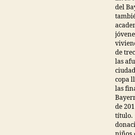
del Ba
tambié
acade
jóvene
vivien
de tre
las af
ciudad
copa l
las fi
Bayern
de 201
título
donaci
niños.