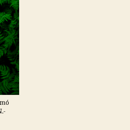
irmó
.-