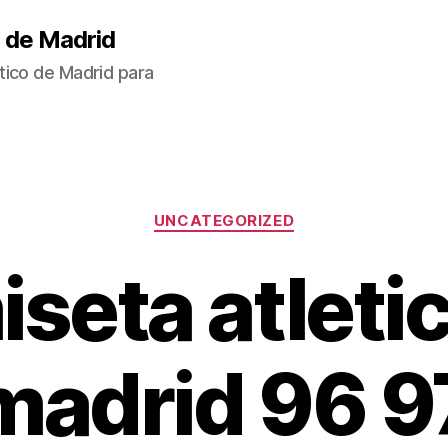
 de Madrid
tico de Madrid para
Categorías
UNCATEGORIZED
seta atleti
madrid 96 9