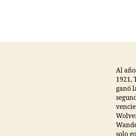
Al año
1921,
ganó l
segund
vencie
Wolve
Wande
solo g