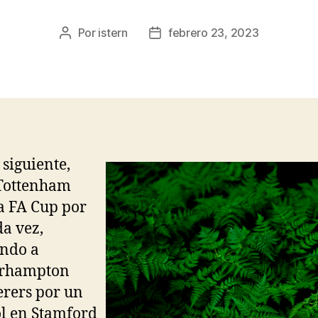
Por
istern
febrero 23, 2023
Autor
Fecha
de
de
la
la
entrada
entrada
 siguiente,
 Tottenham
a FA Cup por
a vez,
ndo a
rhampton
rers por un
ol en Stamford