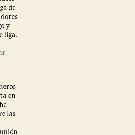
iga de
adores
go y
 liga.
or
meros
ria en
 he
re las
e
a unión