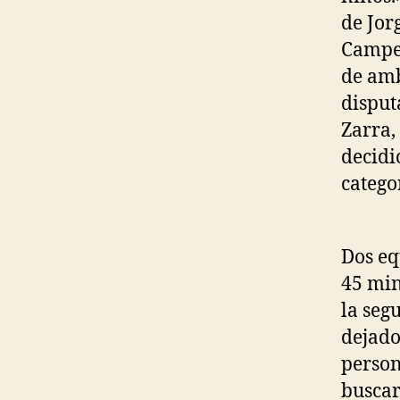
de Jor
Campeo
de amb
disput
Zarra,
decidi
catego
Dos eq
45 min
la seg
dejado
person
buscar