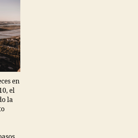
eces en
10, el
do la
to
pasos