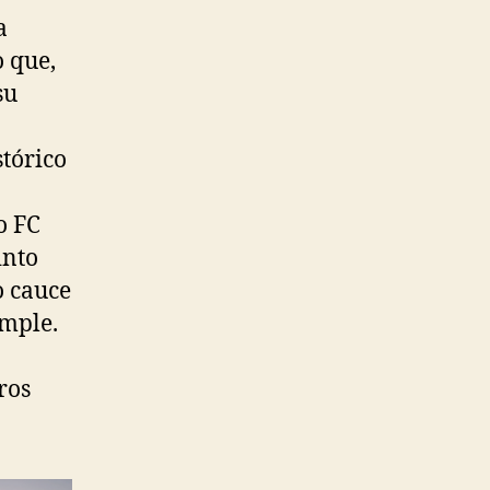
a
 que,
su
stórico
o FC
into
o cauce
emple.
ros