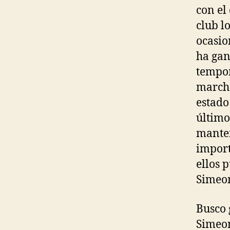
con el
club l
ocasio
ha gan
tempor
marcha
estado
último
manten
import
ellos 
Simeon
Busco 
Simeon