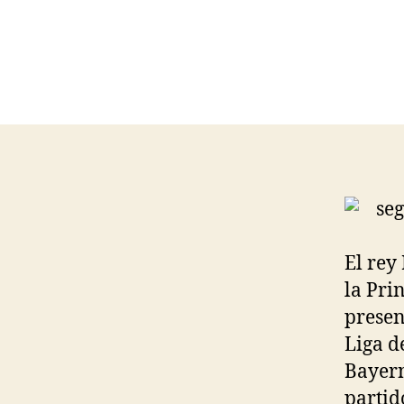
El rey
la Pri
presen
Liga d
Bayern
partid