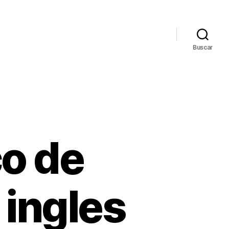
Buscar
co de
 ingles