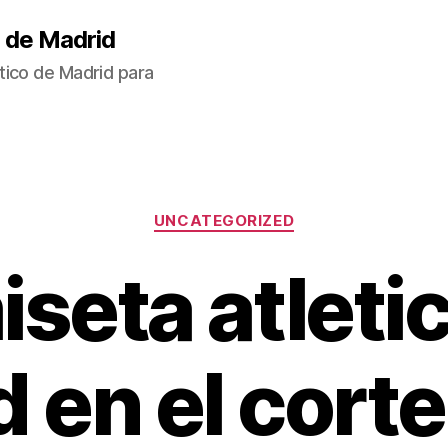
 de Madrid
tico de Madrid para
Categorías
UNCATEGORIZED
seta atleti
 en el corte