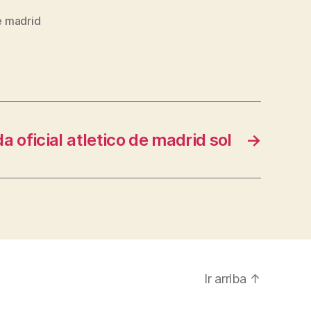
e madrid
da oficial atletico de madrid sol
→
Ir arriba
↑