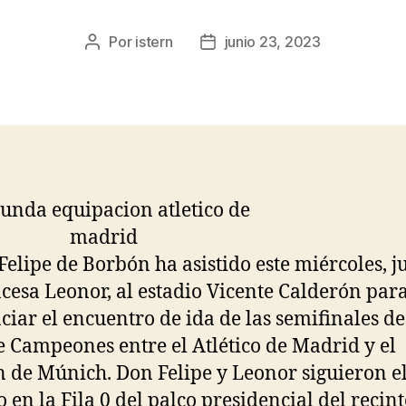
Por
istern
junio 23, 2023
Autor
Fecha
de
de
la
la
entrada
entrada
 Felipe de Borbón ha asistido este miércoles, j
ncesa Leonor, al estadio Vicente Calderón par
ciar el encuentro de ida de las semifinales de
e Campeones entre el Atlético de Madrid y el
 de Múnich. Don Felipe y Leonor siguieron e
o en la Fila 0 del palco presidencial del recint