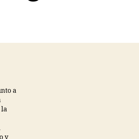
unto a
a
 la
l
o y