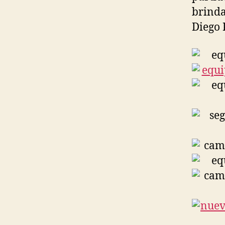
brinda
Diego 