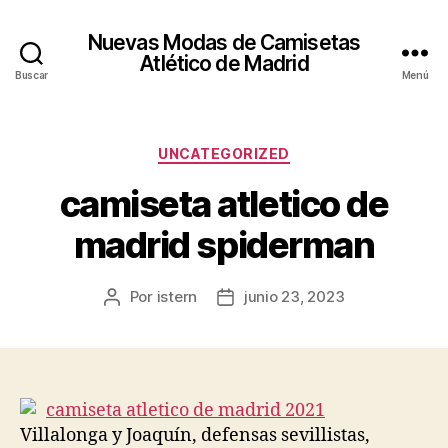
Nuevas Modas de Camisetas
Atlético de Madrid
Buscar
Menú
Categorías
UNCATEGORIZED
camiseta atletico de
madrid spiderman
Por
istern
junio 23, 2023
Autor
Fecha
de
de
la
la
entrada
entrada
Villalonga y Joaquín, defensas sevillistas,