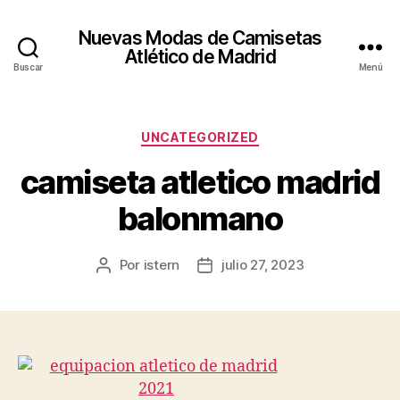
Nuevas Modas de Camisetas
Atlético de Madrid
Buscar
Menú
Categorías
UNCATEGORIZED
camiseta atletico madrid
balonmano
Por
istern
julio 27, 2023
Autor
Fecha
de
de
la
la
entrada
entrada