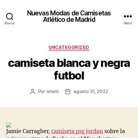
Nuevas Modas de Camisetas
Atlético de Madrid
Buscar
Menú
Categorías
UNCATEGORIZED
camiseta blanca y negra
futbol
Por
istern
agosto 31, 2022
Autor
Fecha
de
de
la
la
entrada
entrada
Jamie Carragher,
camiseta psg jordan
sobre la