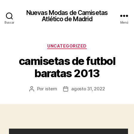
Nuevas Modas de Camisetas
Atlético de Madrid
Buscar
Menú
Categorías
UNCATEGORIZED
camisetas de futbol
baratas 2013
Por
istern
agosto 31, 2022
Autor
Fecha
de
de
la
la
entrada
entrada