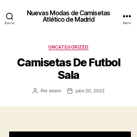
Nuevas Modas de Camisetas
Atlético de Madrid
Buscar
Menú
Categorías
UNCATEGORIZED
Camisetas De Futbol
Sala
Por
istern
julio 20, 2022
Autor
Fecha
de
de
la
la
entrada
entrada