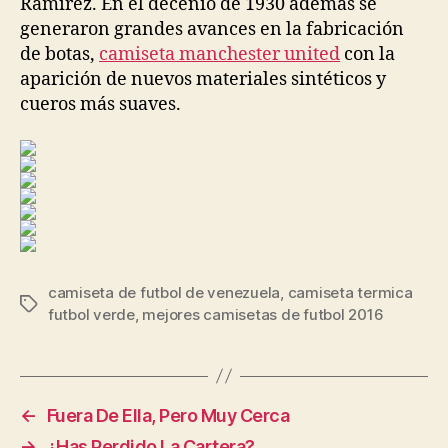
Ramírez. En el decenio de 1930 además se
generaron grandes avances en la fabricación
de botas,
camiseta manchester united
con la
aparición de nuevos materiales sintéticos y
cueros más suaves.
camiseta de futbol de venezuela
,
camiseta termica
Etiquetas
futbol verde
,
mejores camisetas de futbol 2016
←
Fuera De Ella, Pero Muy Cerca
→
¿Has Perdido La Cartera?