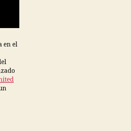
 en el
del
anzado
nited
 un