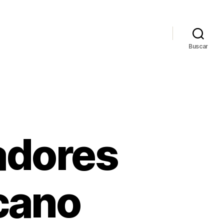
Buscar
adores
cano