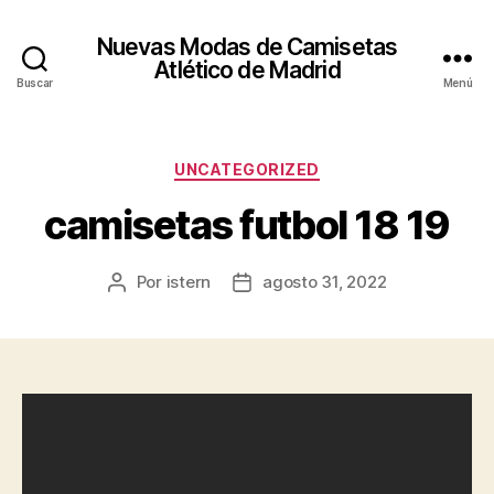
Nuevas Modas de Camisetas
Atlético de Madrid
Buscar
Menú
Categorías
UNCATEGORIZED
camisetas futbol 18 19
Por
istern
agosto 31, 2022
Autor
Fecha
de
de
la
la
entrada
entrada