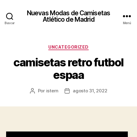
Nuevas Modas de Camisetas
Atlético de Madrid
Buscar
Menú
Categorías
UNCATEGORIZED
camisetas retro futbol
espaa
Por
istern
agosto 31, 2022
Autor
Fecha
de
de
la
la
entrada
entrada