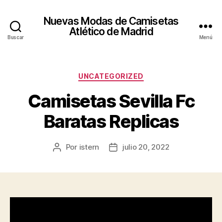
Nuevas Modas de Camisetas
Atlético de Madrid
Buscar
Menú
Categorías
UNCATEGORIZED
Camisetas Sevilla Fc
Baratas Replicas
Por
istern
julio 20, 2022
Autor
Fecha
de
de
la
la
entrada
entrada