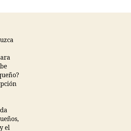
luzca
para
ebe
equeño?
opción
nda
queños,
y el