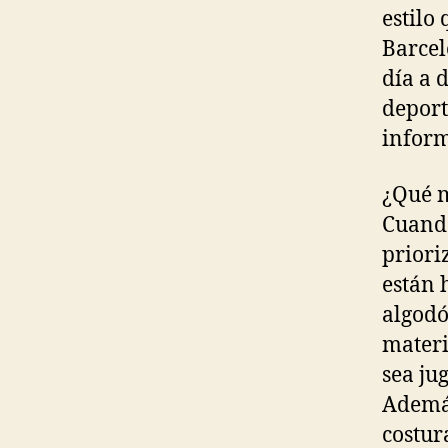
estilo
Barcel
día a 
deport
inform
¿Qué m
Cuando
priori
están 
algodó
materi
sea ju
Además
costur