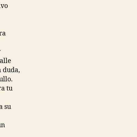
ivo
ra
y
alle
n duda,
ullo.
a tu
a su
un