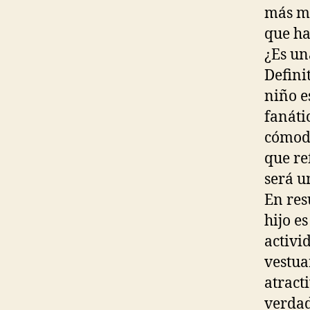
más mo
que ha
¿Es un
Defini
niño e
fanáti
cómoda
que re
será u
En res
hijo e
activi
vestua
atracti
verdad