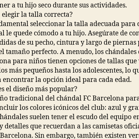
er a tu hijo seco durante sus actividades.
elegir la talla correcta?
damental seleccionar la talla adecuada para 
l le quede cómodo a tu hijo. Asegúrate de co
didas de su pecho, cintura y largo de piernas
 el tamaño perfecto. A menudo, los chándales 
ona para niños tienen opciones de tallas que
los más pequeños hasta los adolescentes, lo q
ta encontrar la opción ideal para cada edad.
es el diseño más popular?
eño tradicional del chándal FC Barcelona par
ncluir los colores icónicos del club: azul y gr
chándales suelen tener el escudo del equipo en
y detalles que recuerdan a las camisetas ofici
 Barcelona. Sin embargo, también existen ver