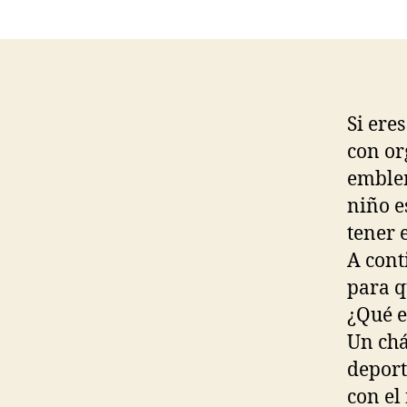
Si ere
con or
emblem
niño e
tener 
A cont
para q
¿Qué e
Un chá
deport
con el