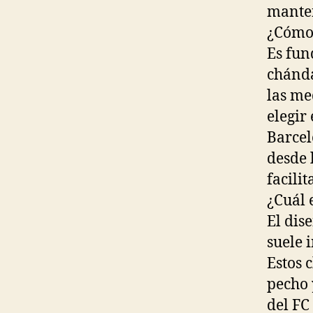
manten
¿Cómo 
Es fun
chánda
las me
elegir
Barcel
desde 
facili
¿Cuál 
El dis
suele i
Estos 
pecho 
del FC