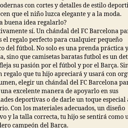
dernas con cortes y detalles de estilo deport
cen que el niño luzca elegante y a la moda.
a buena idea regalarlo?
tivamente sí. Un chándal del FC Barcelona pa
s el regalo perfecto para cualquier pequeño
co del fútbol. No solo es una prenda práctica 
, sino que camisetas baratas futbol es un det
fleja su pasión por el fútbol y por el Barça. Si
n regalo que tu hijo apreciará y usará con org
umen, elegir un chándal del FC Barcelona par
s una excelente manera de apoyarlo en sus
dades deportivas o de darle un toque especial 
rio. Con los materiales adecuados, un diseño
vo y la talla correcta, tu hijo se sentirá como 
ero campeón del Barça.