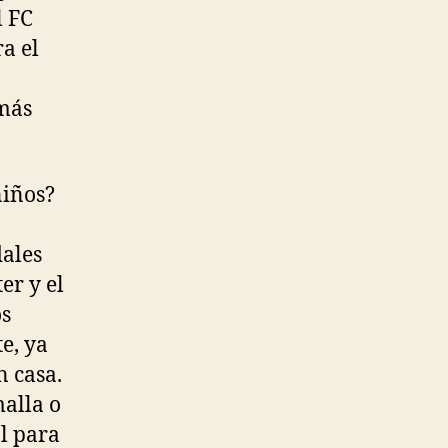
l FC
a el
 más
niños?
dales
er y el
os
e, ya
n casa.
alla o
al para