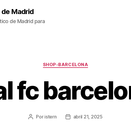
 de Madrid
tico de Madrid para
Categorías
SHOP-BARCELONA
l fc barcelo
Por
istern
abril 21, 2025
Autor
Fecha
de
de