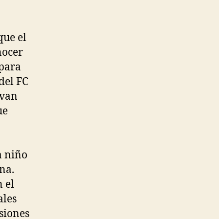
que el
nocer
 para
del FC
 van
ue
a niño
ana.
 el
ales
siones