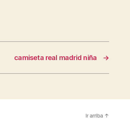
camiseta real madrid niña
→
Ir arriba
↑