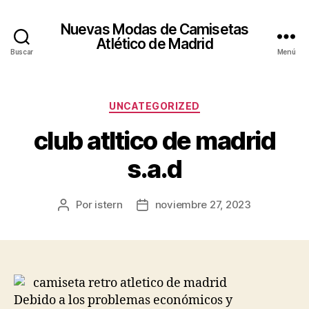
Nuevas Modas de Camisetas
Atlético de Madrid
Buscar
Menú
Categorías
UNCATEGORIZED
club atltico de madrid
s.a.d
Por
istern
noviembre 27, 2023
Autor
Fecha
de
de
la
la
entrada
entrada
Debido a los problemas económicos y