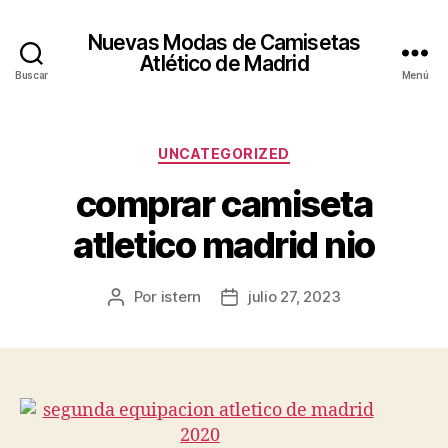
Nuevas Modas de Camisetas
Atlético de Madrid
Buscar
Menú
Categorías
UNCATEGORIZED
comprar camiseta
atletico madrid nio
Por
istern
julio 27, 2023
Autor
Fecha
de
de
la
la
entrada
entrada