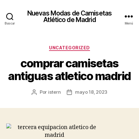
Nuevas Modas de Camisetas
Atlético de Madrid
Buscar
Menú
Categorías
UNCATEGORIZED
comprar camisetas
antiguas atletico madrid
Por
istern
mayo 18, 2023
Autor
Fecha
de
de
la
la
entrada
entrada