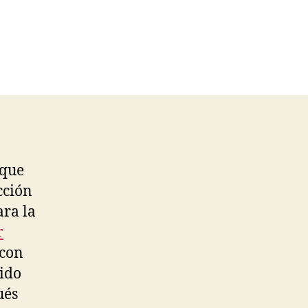
(que
cción
ara la
r
 con
tido
ués