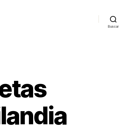
Buscar
etas
ilandia