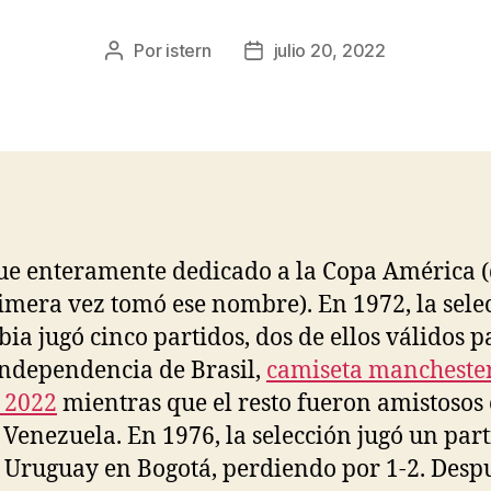
Por
istern
julio 20, 2022
Autor
Fecha
de
de
la
la
entrada
entrada
ue enteramente dedicado a la Copa América 
imera vez tomó ese nombre). En 1972, la sele
ia jugó cinco partidos, dos de ellos válidos p
ndependencia de Brasil,
camiseta mancheste
 2022
mientras que el resto fueron amistosos
 Venezuela. En 1976, la selección jugó un par
 Uruguay en Bogotá, perdiendo por 1-2. Desp