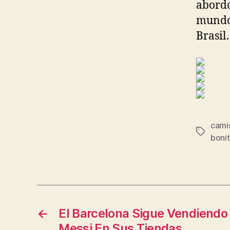
abordó
mundo 
Brasil.
cami
Etiqueta
boni
←
El Barcelona Sigue Vendiendo
Messi En Sus Tiendas