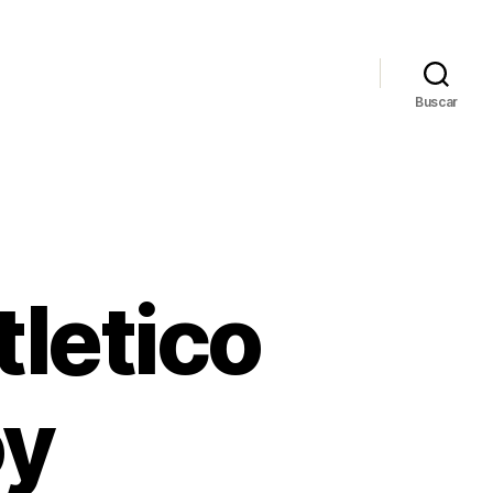
Buscar
tletico
oy