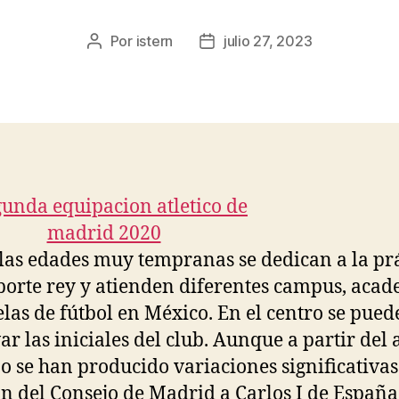
Por
istern
julio 27, 2023
Autor
Fecha
de
de
la
la
entrada
entrada
las edades muy tempranas se dedican a la pr
porte rey y atienden diferentes campus, aca
elas de fútbol en México. En el centro se pue
ar las iniciales del club. Aunque a partir del
o se han producido variaciones significativas
ón del Consejo de Madrid a Carlos I de España