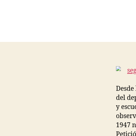
Desde 
del de
y escu
observ
1947 n
Petici