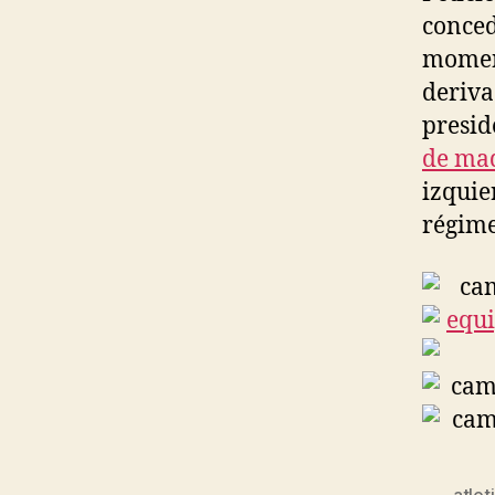
conced
moment
deriva
presid
de ma
izquie
régime
atle