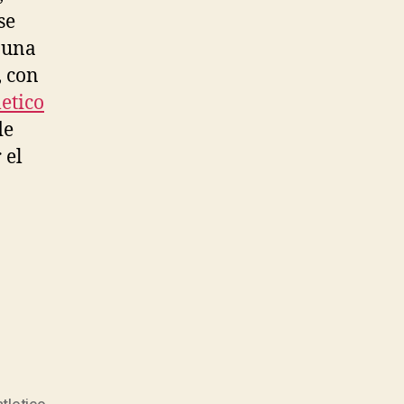
se
 una
, con
etico
de
 el
tletico