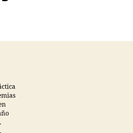
áctica
demias
den
 año
.
,