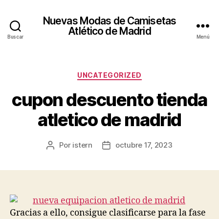
Nuevas Modas de Camisetas
Atlético de Madrid
Buscar
Menú
Categorías
UNCATEGORIZED
cupon descuento tienda
atletico de madrid
Por
istern
octubre 17, 2023
Autor
Fecha
de
de
la
la
entrada
entrada
Gracias a ello, consigue clasificarse para la fase