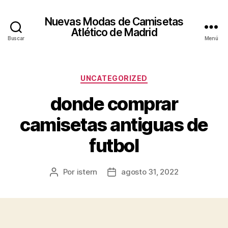
Nuevas Modas de Camisetas
Atlético de Madrid
Buscar
Menú
Categorías
UNCATEGORIZED
donde comprar
camisetas antiguas de
futbol
Por
istern
agosto 31, 2022
Autor
Fecha
de
de
la
la
entrada
entrada