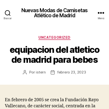
Nuevas Modas de Camisetas
Atlético de Madrid
Buscar
Menú
Categorías
UNCATEGORIZED
equipacion del atletico
de madrid para bebes
Por
istern
febrero 23, 2023
Autor
Fecha
de
de
la
la
entrada
entrada
En febrero de 2005 se crea la Fundación Rayo
Vallecano, de carácter social, centrada en la