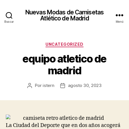
Nuevas Modas de Camisetas
Atlético de Madrid
Buscar
Menú
Categorías
UNCATEGORIZED
equipo atletico de
madrid
Por
istern
agosto 30, 2023
Autor
Fecha
de
de
la
la
entrada
entrada
La Ciudad del Deporte que en dos años acogerá