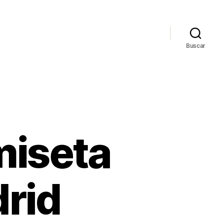
Buscar
miseta
drid