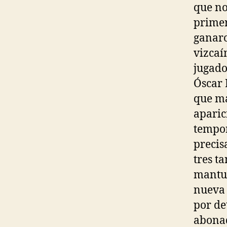
que no
primer
ganaro
vizcaí
jugado
Óscar 
que má
aparic
tempor
precis
tres t
mantuv
nueva 
por de
abonad