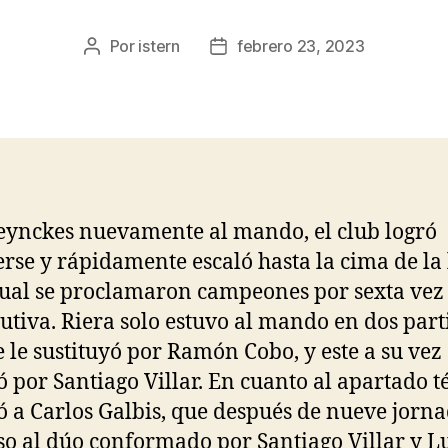
Por
istern
febrero 23, 2023
Autor
Fecha
de
de
la
la
entrada
entrada
ynckes nuevamente al mando, el club logró
rse y rápidamente escaló hasta la cima de la 
cual se proclamaron campeones por sexta vez
utiva. Riera solo estuvo al mando en dos part
e le sustituyó por Ramón Cobo, y este a su vez 
 por Santiago Villar. En cuanto al apartado t
hó a Carlos Galbis, que después de nueve jorn
so al dúo conformado por Santiago Villar y L