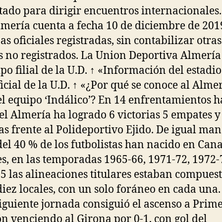
tado para dirigir encuentros internacionales.
lmería cuenta a fecha 10 de diciembre de 201
as oficiales registradas, sin contabilizar otra
s no registrados. La Union Deportiva Almería
ipo filial de la U.D. ↑ «Información del estadio
icial de la U.D. ↑ «¿Por qué se conoce al Alme
l equipo ‘Indálico’? En 14 enfrentamientos ha
 el Almería ha logrado 6 victorias 5 empates y
as frente al Polideportivo Ejido. De igual man
del 40 % de los futbolistas han nacido en Cana
es, en las temporadas 1965-66, 1971-72, 1972-
5 las alineaciones titulares estaban compues
diez locales, con un solo foráneo en cada una. 
siguiente jornada consiguió el ascenso a Prim
ón venciendo al Girona por 0-1, con gol del