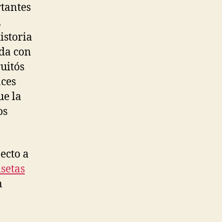
rtantes
.
istoria
da con
uitós
nces
ue la
os
ecto a
setas
n