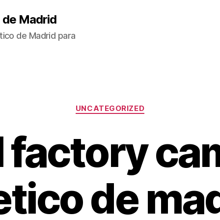
 de Madrid
tico de Madrid para
Categorías
UNCATEGORIZED
l factory ca
etico de ma