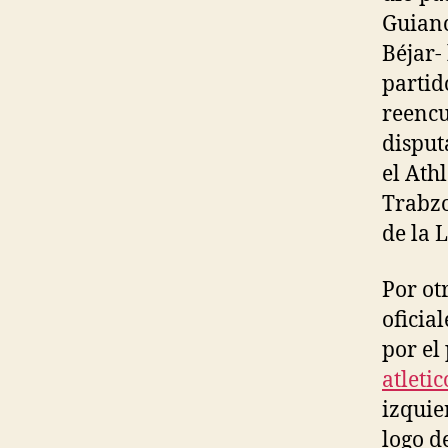
Guianc
Béjar-
partid
reencu
disputa
el Ath
Trabzo
de la 
Por ot
oficia
por el
atleti
izquie
logo d