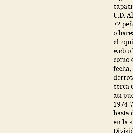
capaci
U.D. A
72 peñ
o bare
el equ
web of
como e
fecha,
derrot
cerca 
así pu
1974-7
hasta 
en la 
Divisi