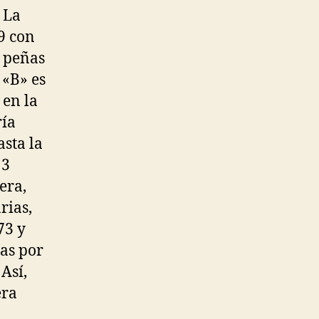
 La
9 con
s peñas
 «B» es
 en la
ría
sta la
 3
era,
rias,
73 y
tas por
Así,
era