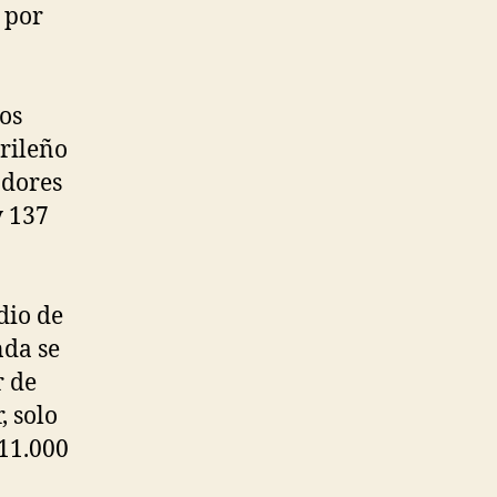
 por
los
drileño
adores
y 137
dio de
nda se
r de
, solo
 11.000