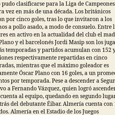
 pudo clasificarse para la Liga de Campeones
a vez en más de una década. Los británicos
n por cinco goles, tras lo que invitaron a los
nos a pollo asado, a modo de consuelo. Entre 
res en activo en la actualidad del club el ma
Plano y el barcelonés Jordi Masip son los jug
s temporadas y partidos acumulan con 152 
iones respectivamente repartidas en cinco
adas, mientras que el máximo goleador es
amente Óscar Plano con 16 goles, a un prome
antos por temporada. Pese a descender a Segu
o a Fernando Vázquez, quien logró ascende
cuenta al equipo, quedando en segundo lugar
trás del debutante Éibar. Almería cuenta con
os. Almería en el Estadio de los Juegos