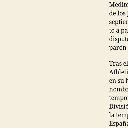
Medite
de los
septie
to a p
disput
parón 
Tras e
Athlet
en su 
nombre
tempo
Divisi
la tem
España