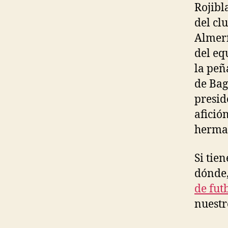
Rojibl
del cl
Almerí
del eq
la peñ
de Bag
presid
afició
herman
Si tie
dónde,
de fut
nuestr