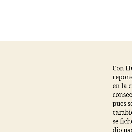
Con He
repone
en la 
consec
pues s
cambió
se fic
dio pa