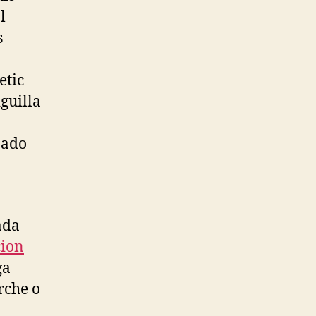
l
s
etic
iguilla
nado
ada
cion
ga
rche o