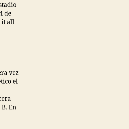
stadio
4 de
t all
l
era vez
tico el
cera
 B. En