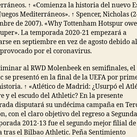
rráneos. ↑ «Comienza la historia del nuevo E
 Juegos Mediterráneos». ↑ Spencer, Nicholas (2
mbre de 2007). «Why Tottenham Hotspur owe i
auper». La temporada 2020-21 empezará a
arse en septiembre en vez de agosto debido a
provocado por el coronavirus.
liminar al RWD Molenbeek en semifinales, el
ic se presentó en la final de la UEFA por prim
historia. ↑ «Atlético de Madrid: ¿Usurpó el Atlé
 y el escudo del Athletic? En la presente
rada disputará su undécima campaña en Ter
ón, con el claro objetivo del regreso a Segunda
porada 2012-13 fue el segundo mejor filial de
 tras el Bilbao Athletic. Peña Sentimiento