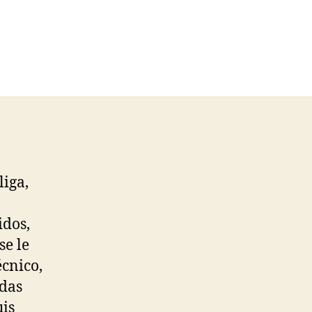
liga,
idos,
se le
écnico,
adas
uis