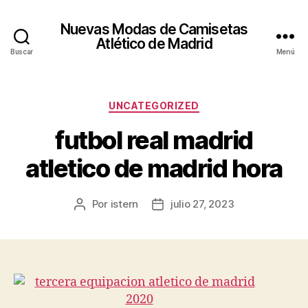
Nuevas Modas de Camisetas
Atlético de Madrid
Buscar
Menú
Categorías
UNCATEGORIZED
futbol real madrid
atletico de madrid hora
Por
istern
julio 27, 2023
Autor
Fecha
de
de
la
la
entrada
entrada