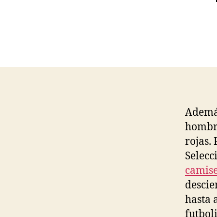
Además
hombro
rojas.
Selecc
camise
descie
hasta 
futbol