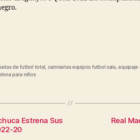
negro.
etas de futbol total
,
camisetas equipos futbol sala
,
equipaje 
s
elona para niños
achuca Estrena Sus
Real Mad
022-20