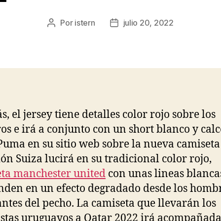
Por
istern
julio 20, 2022
Autor
Fecha
de
de
la
la
entrada
entrada
, el jersey tiene detalles color rojo sobre los
s e irá a conjunto con un short blanco y calc
 Puma en su sitio web sobre la nueva camiseta
ión Suiza lucirá en su tradicional color rojo,
ta manchester united
con unas lineas blanca
nden en un efecto degradado desde los homb
antes del pecho. La camiseta que llevarán los
istas uruguayos a Qatar 2022 irá acompañada