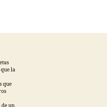
etas
 que la
s que
ros
 de un