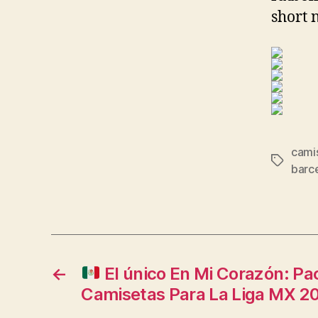
short 
camis
Etiqueta
barc
←
El único En Mi Corazón: P
Camisetas Para La Liga MX 2