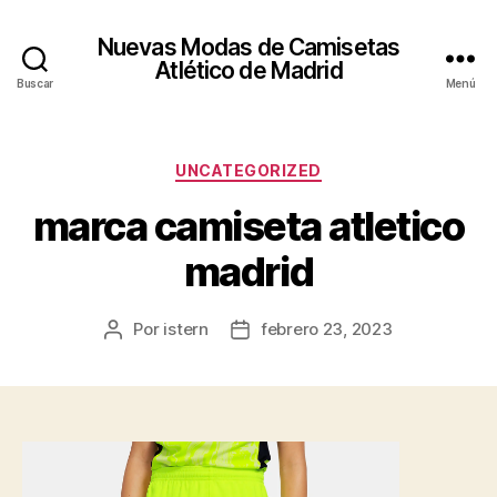
Nuevas Modas de Camisetas
Atlético de Madrid
Buscar
Menú
Categorías
UNCATEGORIZED
marca camiseta atletico
madrid
Por
istern
febrero 23, 2023
Autor
Fecha
de
de
la
la
entrada
entrada