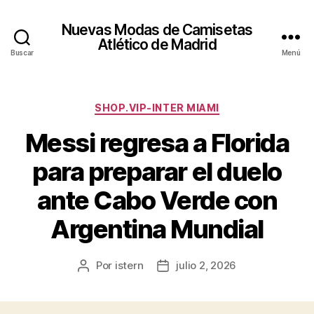
Nuevas Modas de Camisetas
Atlético de Madrid
Buscar
Menú
Categorías
SHOP.VIP-INTER MIAMI
Messi regresa a Florida
para preparar el duelo
ante Cabo Verde con
Argentina Mundial
Por
istern
julio 2, 2026
Autor
Fecha
de
de
la
la
entrada
entrada