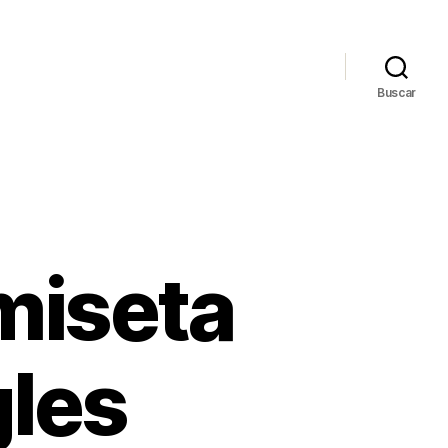
Buscar
miseta
gles