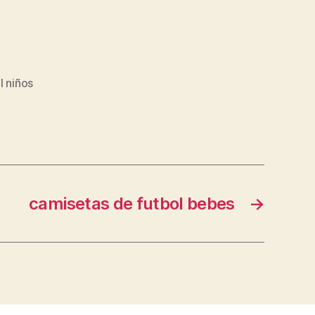
l niños
camisetas de futbol bebes
→