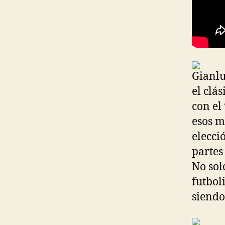
Gianlu
el clás
con el 
esos m
elecci
partes
No sol
futbol
siendo