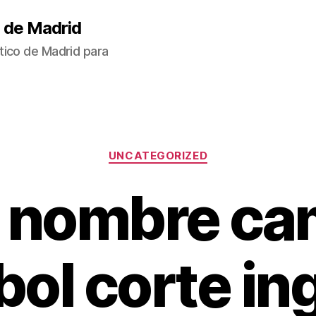
 de Madrid
tico de Madrid para
Categorías
UNCATEGORIZED
 nombre ca
bol corte in