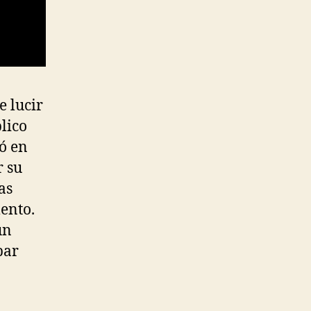
e lucir
blico
ó en
r su
as
ento.
un
bar