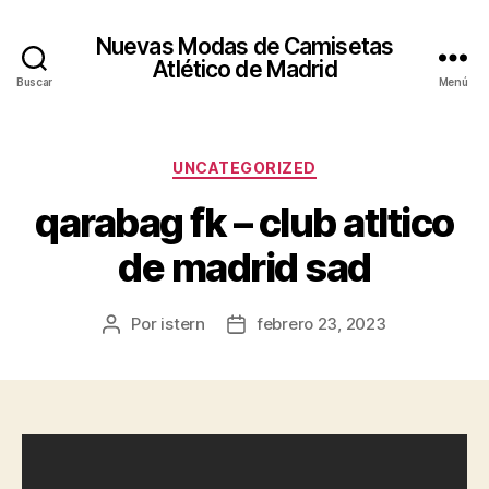
Nuevas Modas de Camisetas
Atlético de Madrid
Buscar
Menú
Categorías
UNCATEGORIZED
qarabag fk – club atltico
de madrid sad
Por
istern
febrero 23, 2023
Autor
Fecha
de
de
la
la
entrada
entrada