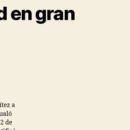
d en gran
ítez a
gualó
12 de