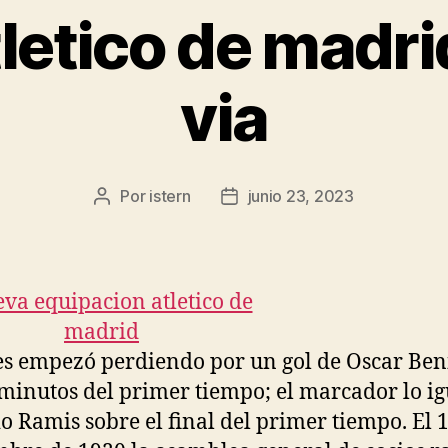
tletico de madri
via
Por
istern
junio 23, 2023
Autor
Fecha
de
de
la
la
entrada
entrada
es empezó perdiendo por un gol de Oscar Ben
 minutos del primer tiempo; el marcador lo i
io Ramis sobre el final del primer tiempo. El 