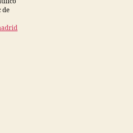
tificó
c de
madrid