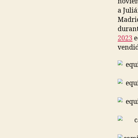
noviem
a Juli
Madrid
durant
2023
e
vendid