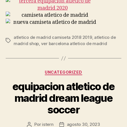
atletico de madrid camiseta 2018 2019
,
atletico de
Etiquetas
madrid shop
,
ver barcelona atletico de madrid
Categorías
UNCATEGORIZED
equipacion atletico de
madrid dream league
soccer
Por
istern
agosto 30, 2023
Autor
Fecha