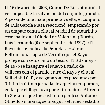
la
la
entrada
entrada
El 16 de abril de 2008, Gianni De Biasi dimitió al
ver imposible la salvación del conjunto granota.
A pesar de una mala primera vuelta, el conjunto
de Luis García Plaza reaccionó, empezando por
un empate contra el Real Madrid de Mourinho
cosechado en el Ciudad de Valencia. ↑ Durán,
Luis Fernando (6 de septiembre de 1997). «El
Rayo, desterrado a ‘la Peineta’». ↑ «Fran
Beltrán, una copia de Verratti que el Rayo
protege con celo como un tesoro. El 6 de mayo
de 1976 se inaugura el Nuevo Estadio de
Vallecas con el partido entre el Rayo y el Real
Valladolid C. F., que ganaron los pucelanos por
0-1. En la última jornada de aquella temporada,
en la que el Rayo tuvo por entrenador a Alfredo
Di Stéfano, que fue sustituido por José Antonio
Olmedo en marzo, se inauguró el nuevo estadio