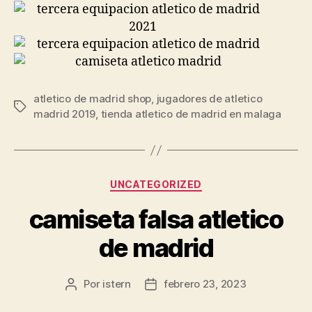
atletico de madrid shop
,
jugadores de atletico
Etiquetas
madrid 2019
,
tienda atletico de madrid en malaga
Categorías
UNCATEGORIZED
camiseta falsa atletico
de madrid
Por
istern
febrero 23, 2023
Autor
Fecha
de
de