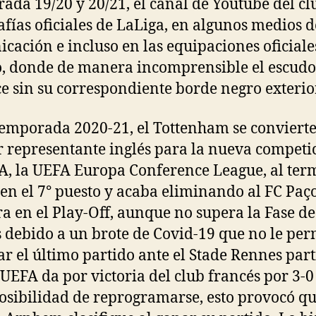
ada 19/20 y 20/21, el canal de Youtube del clu
afías oficiales de LaLiga, en algunos medios d
cación e incluso en las equipaciones oficiale
, donde de manera incomprensible el escudo
e sin su correspondiente borde negro exterior
temporada 2020-21, el Tottenham se convierte
 representante inglés para la nueva competi
A, la UEFA Europa Conference League, al ter
a en el 7° puesto y acaba eliminando al FC Paç
ra en el Play-Off, aunque no supera la Fase de
 debido a un brote de Covid-19 que no le per
ar el último partido ante el Stade Rennes par
 UEFA da por victoria del club francés por 3-0
osibilidad de reprogramarse, esto provocó qu