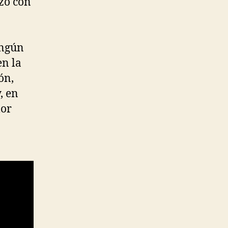
izo con
ingún
en la
ón,
, en
lor