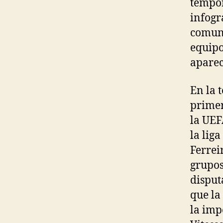
tempor
infogr
comuni
equipo
aparec
En la 
primer
la UEF
la lig
Ferrei
grupos
disput
que la
la imp