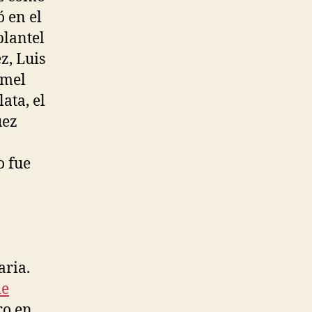
ó en el
plantel
z, Luis
mmel
ata, el
uez
o fue
aria.
de
ro en