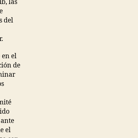
b, las
e
s del
.
 en el
ción de
minar
os
mité
tido
 ante
e el