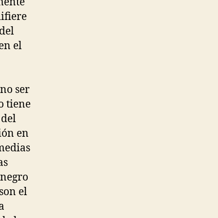
mente
ifiere
del
en el
 no ser
o tiene
 del
ión en
 medias
as
 negro
son el
a