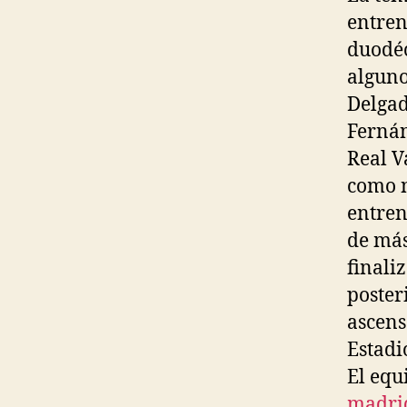
entren
duodéc
alguno
Delgad
Fernán
Real V
como n
entren
de más
finali
poster
ascens
Estadi
El equ
madri