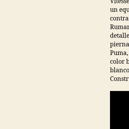
Vitess
un equ
contra
Rumani
detall
pierna
Puma, 
color 
blanco
Constr