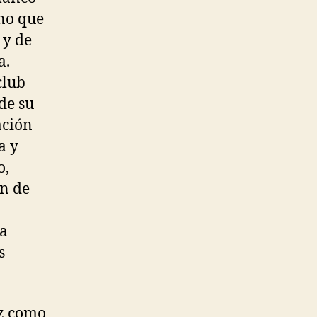
ono que
 y de
a.
club
de su
ación
a y
o,
ón de
na
s
z como