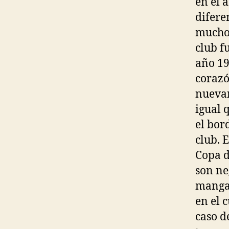
en el 
difere
mucho 
club f
año 19
corazó
nuevam
igual 
el bor
club. 
Copa d
son ne
mangas
en el 
caso d