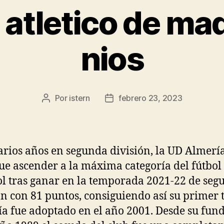
 atletico de mad
nios
Por
istern
febrero 23, 2023
Autor
Fecha
de
de
la
la
entrada
entrada
arios años en segunda división, la UD Almerí
ue ascender a la máxima categoría del fútbol
l tras ganar en la temporada 2021-22 de seg
ón con 81 puntos, consiguiendo así su primer t
a fue adoptado en el año 2001. Desde su fun