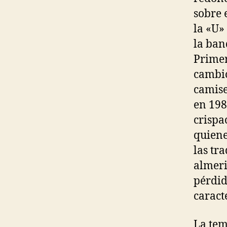
sobre 
la «U»
la ban
Primer
cambió
camise
en 198
crispa
quiene
las tr
almeri
pérdid
caracte
La tem