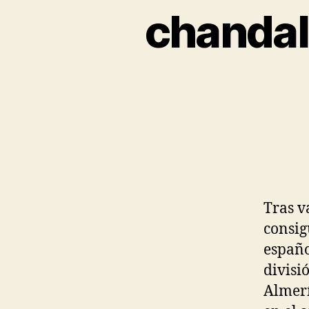
chandal
Tras v
consig
españo
divisi
Almerí