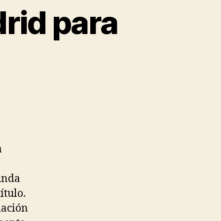
rid para
a
unda
ítulo.
dación