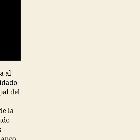
a al
uidado
pal del
de la
cudo
s
lanco