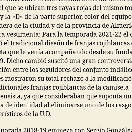
el que se ubican tres rayas rojas del mismo t
 y la «D» de la parte superior, color del equipo
dera de la ciudad y de la provincia de Almerí
a vestimenta: Para la temporada 2021-22 el 
 el tradicional diseño de franjas rojiblancas 
ta que le venía acompañando desde su fund
9. Dicho cambió suscitó una gran controversi
ción entre los seguidores del conjunto indálic
s mostraron su total rechazo a la modificaci
adicionales franjas rojiblancas de la camiseta
ensista, ya que consideraban que suponía u
a de identidad al eliminarse uno de los rasgo
rísticos de la U.D.
porada 2018-19 empieza con Sergio Gonzále