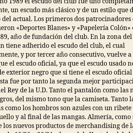
año 1989 el escudo del club fue uno completa
nte, un escudo más clásico y de un estilo que d
del actual. Los primeros dos patrocinadores 
ueron «Deportes Blanes» y «Papelería Colón» 
89, año de fundación del club. En la zona del
n tiene adherido el escudo del club, el cual
ente, y por tercer año consecutivo, vuelve a
que el escudo oficial, ya que el escudo usado n
de exterior negro que sí tiene el escudo oficial
Esta fue por tanto la segunda mejor participac
el Rey de la U.D. Tanto el pantalón como las
gros, del mismo tono que la camiseta. Tanto l
 como los hombros son azules con un ribete
cuello y al final de las mangas. Almería, como 
e los nuevos productos de merchandising de l