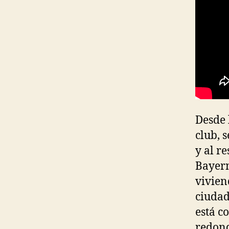
Desde 
club, 
y al r
Bayern
vivien
ciudad
está c
redond