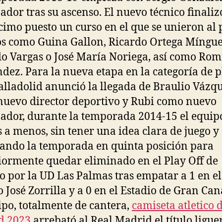
ador tras su ascenso. El nuevo técnico finaliz
imo puesto un curso en el que se unieron al 
s como Guina Gallon, Ricardo Ortega Míngue
o Vargas o José María Noriega, así como Ro
dez. Para la nueva etapa en la categoría de pl
alladolid anunció la llegada de Braulio Vázq
uevo director deportivo y Rubi como nuevo
ador, durante la temporada 2014-15 el equip
 a menos, sin tener una idea clara de juego y
zando la temporada en quinta posición para
iormente quedar eliminado en el Play Off de
o por la UD Las Palmas tras empatar a 1 en el
o José Zorrilla y a 0 en el Estadio de Gran Can
ipo, totalmente de cantera,
camiseta atletico 
d 2023
arrebató al Real Madrid el título ligue