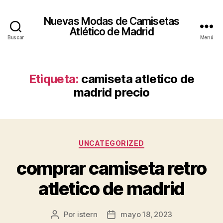
Nuevas Modas de Camisetas
Atlético de Madrid
Buscar
Menú
Etiqueta:
camiseta atletico de
madrid precio
Categorías
UNCATEGORIZED
comprar camiseta retro
atletico de madrid
Por
istern
mayo 18, 2023
Autor
Fecha