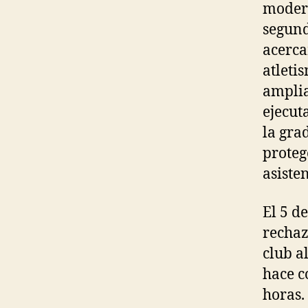
modern
segund
acerca
atleti
amplia
ejecut
la gra
proteg
asisten
El 5 d
rechaz
club a
hace c
horas.