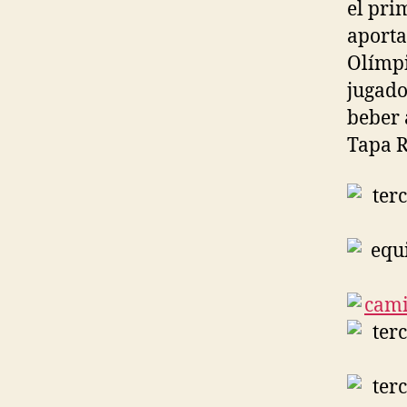
el pri
aporta
Olímpi
jugado
beber 
Tapa R