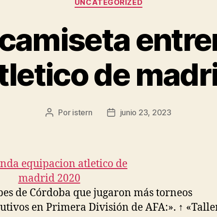
UNCATEGORIZED
camiseta entr
tletico de madr
Por
istern
junio 23, 2023
Autor
Fecha
de
de
la
la
entrada
entrada
bes de Córdoba que jugaron más torneos
utivos en Primera División de AFA:». ↑ «Talle