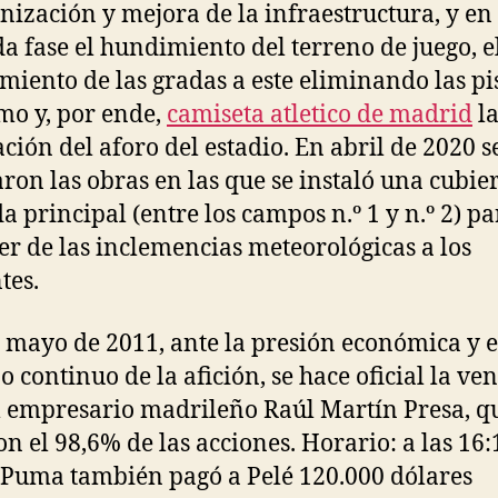
ización y mejora de la infraestructura, y en 
a fase el hundimiento del terreno de juego, e
miento de las gradas a este eliminando las pi
smo y, por ende,
camiseta atletico de madrid
l
ción del aforo del estadio. En abril de 2020 s
aron las obras en las que se instaló una cubie
da principal (entre los campos n.º 1 y n.º 2) pa
er de las inclemencias meteorológicas a los
tes.
e mayo de 2011, ante la presión económica y e
o continuo de la afición, se hace oficial la ven
l empresario madrileño Raúl Martín Presa, q
on el 98,6% de las acciones. Horario: a las 16:
 Puma también pagó a Pelé 120.000 dólares