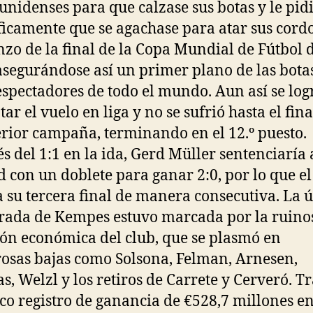
unidenses para que calzase sus botas y le pid
ficamente que se agachase para atar sus cord
zo de la final de la Copa Mundial de Fútbol 
asegurándose así un primer plano de las bota
lespectadores de todo el mundo. Aun así se log
ar el vuelo en liga y no se sufrió hasta el fin
erior campaña, terminando en el 12.º puesto.
s del 1:1 en la ida, Gerd Müller sentenciaría 
 con un doblete para ganar 2:0, por lo que el
a su tercera final de manera consecutiva. La 
ada de Kempes estuvo marcada por la ruino
ión económica del club, que se plasmó en
sas bajas como Solsona, Felman, Arnesen,
s, Welzl y los retiros de Carrete y Cerveró. Tr
ico registro de ganancia de €528,7 millones en