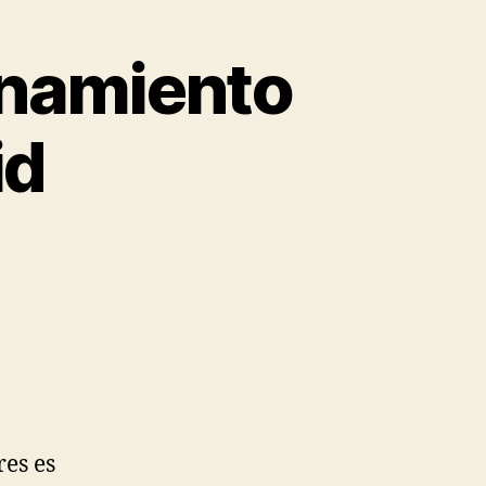
enamiento
id
res es