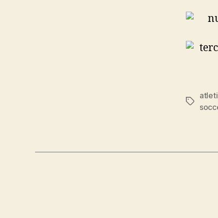
atlet
Etiqueta
socc