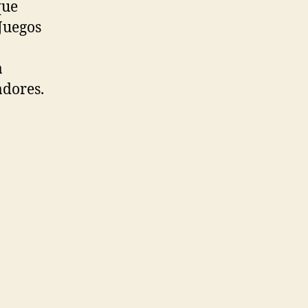
que
 Juegos
a
adores.