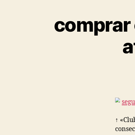
comprar 
a
↑ «Clu
consec