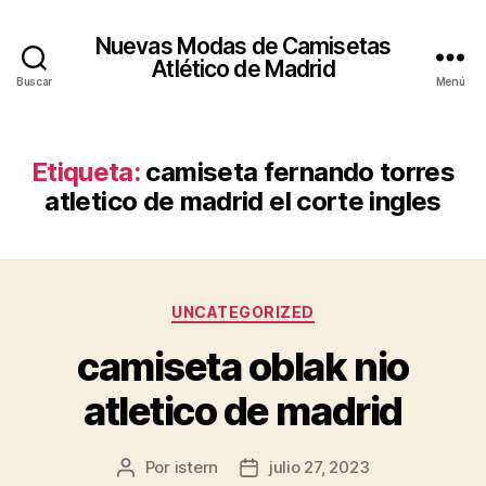
Nuevas Modas de Camisetas
Atlético de Madrid
Buscar
Menú
Etiqueta:
camiseta fernando torres
atletico de madrid el corte ingles
Categorías
UNCATEGORIZED
camiseta oblak nio
atletico de madrid
Por
istern
julio 27, 2023
Autor
Fecha