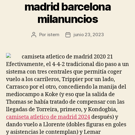
madrid barcelona
milanuncios
Por
istern
junio 23, 2023
Autor
Fecha
de
de
la
la
entrada
entrada
Efectivamente, el 4-4-2 tradicional dio paso a un
sistema con tres centrales que permitía coger
vuelo a los carrileros, Trippier por un lado,
Carrasco por el otro, concediendo la manija del
mediocampo a Koke (y eso que la salida de
Thomas se había tratado de compensar con las
llegadas de Torreira, primero, y Kondogbia,
camiseta atletico de madrid 2024
después) y
dando vuelo a Llorente (dobles figuras en goles
y asistencias le contemplan) y Lemar