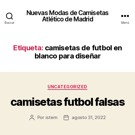
Nuevas Modas de Camisetas
Atlético de Madrid
Buscar
Menú
Etiqueta:
camisetas de futbol en
blanco para diseñar
Categorías
UNCATEGORIZED
camisetas futbol falsas
Por
istern
agosto 31, 2022
Autor
Fecha
de
de
la
la