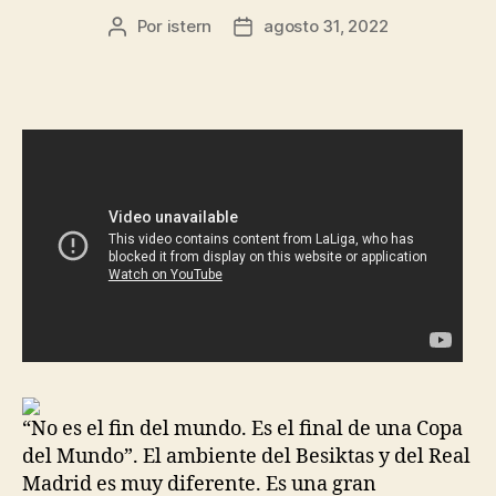
Por
istern
agosto 31, 2022
Autor
Fecha
de
de
la
la
entrada
entrada
“No es el fin del mundo. Es el final de una Copa
del Mundo”. El ambiente del Besiktas y del Real
Madrid es muy diferente. Es una gran