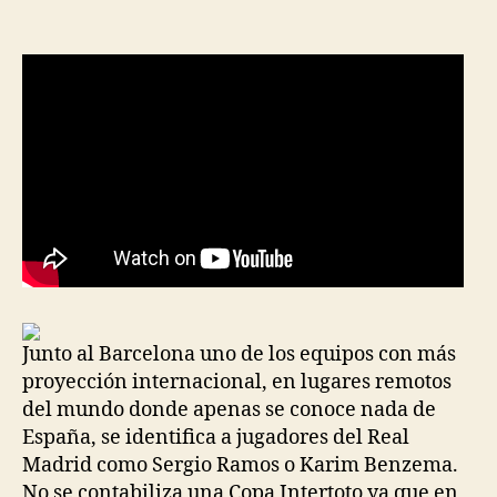
la
la
entrada
entrada
Junto al Barcelona uno de los equipos con más
proyección internacional, en lugares remotos
del mundo donde apenas se conoce nada de
España, se identifica a jugadores del Real
Madrid como Sergio Ramos o Karim Benzema.
No se contabiliza una Copa Intertoto ya que en