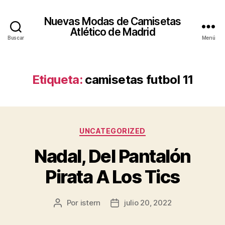
Nuevas Modas de Camisetas
Atlético de Madrid
Buscar
Menú
Etiqueta:
camisetas futbol 11
Categorías
UNCATEGORIZED
Nadal, Del Pantalón
Pirata A Los Tics
Por
istern
julio 20, 2022
Autor
Fecha
de
de