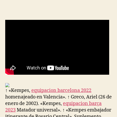
de
de
la
la
entrada
entrada
↑ «Kempes,
equipacion barcelona 2022
homenajeado en Valencia». ↑ Greco, Ariel (26 de
enero de 2002). «Kempes,
equipacion barça
2023
Matador universal». ↑ «Kempes embajador
itinerante de Rosario Central». Suplemento