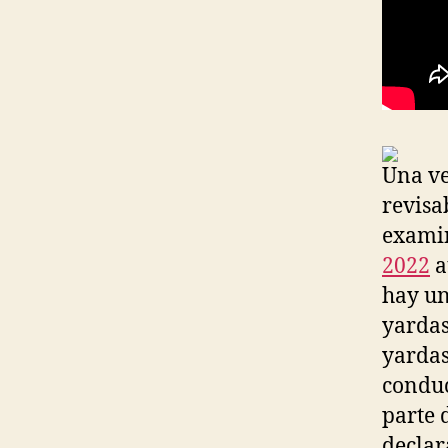
Una ve
revisa
examin
2022
a
hay un
yardas
yardas
conduc
parte 
declar