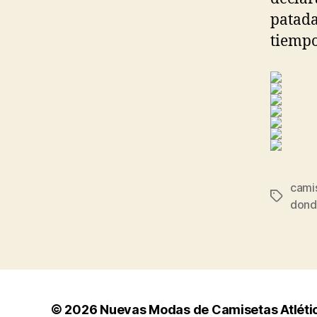
patada
tiempo
cami
Etiqueta
donde
© 2026
Nuevas Modas de Camisetas Atléti