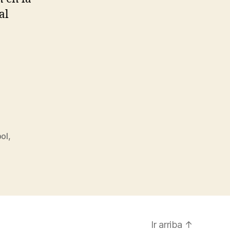
al
bol
,
Ir arriba
↑