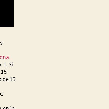
os
lona
 1. Si
 15
o de 15
or
n en la