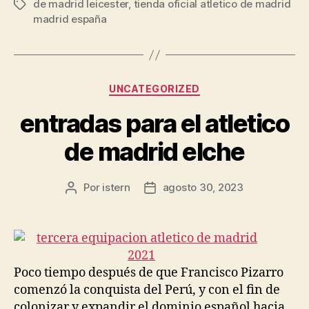
de madrid leicester
,
tienda oficial atletico de madrid
Etiquetas
madrid españa
Categorías
UNCATEGORIZED
entradas para el atletico
de madrid elche
Por
istern
agosto 30, 2023
Autor
Fecha
de
de
la
la
entrada
entrada
Poco tiempo después de que Francisco Pizarro
comenzó la conquista del Perú, y con el fin de
colonizar y expandir el dominio español hacia