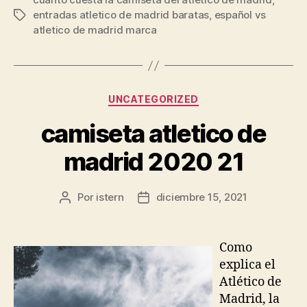
entradas atletico de madrid baratas
,
español vs
Etiquetas
atletico de madrid marca
Categorías
UNCATEGORIZED
camiseta atletico de
madrid 2020 21
Por
istern
diciembre 15, 2021
Autor
Fecha
de
de
la
la
entrada
entrada
Como
explica el
Atlético de
Madrid, la