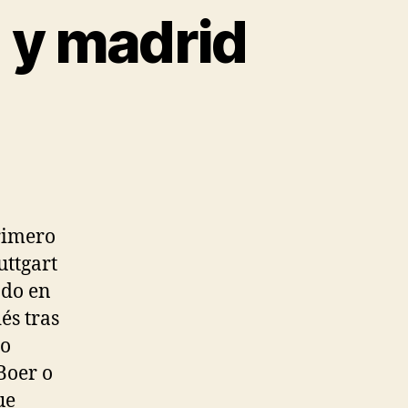
d y madrid
primero
uttgart
ado en
és tras
po
Boer o
ue