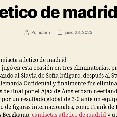
letico de madri
Por
istern
junio 23, 2023
Autor
Fecha
de
de
la
la
entrada
entrada
b jugó en esta ocasión en tres eliminatorias, 
ando al Slavia de Sofía búlgaro, después al St
Alemania Occidental y finalmente fue elimin
s de final por el Ajax de Ámsterdam neerland
 por un resultado global de 2-0 ante un equi
o de figuras internacionales, como Frank de 
s Bergkamp,
camisetas atletico de madrid
y q