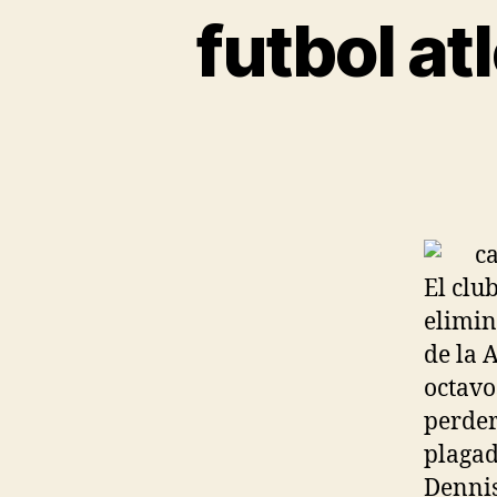
futbol at
El clu
elimin
de la 
octavo
perder
plagad
Denni