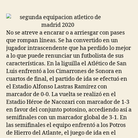
de
de
la
la
entrada
entrada
No se atreve a encarar o a arriesgar con pases
que rompan líneas. Se ha convertido en un
jugador intrascendente que ha perdido lo mejor
a lo que puede renunciar un futbolista de sus
características. En la liguilla el Atlético de San
Luis enfrentó a los Cimarrones de Sonora en
cuartos de final, el partido de ida se efectuó en
el Estadio Alfonso Lastras Ramírez con
marcador de 0-0. La vuelta se realizó en el
Estadio Héroe de Nacozari con marcador de 1-3
en favor del conjunto potosino, accediendo así a
semifinales con un marcador global de 3-1. En
las semifinales el equipo enfrentó a los Potros
de Hierro del Atlante, el juego de ida en el