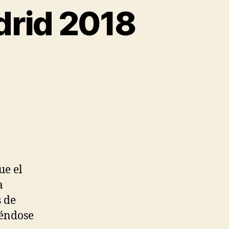
drid 2018
ue el
a
s de
iéndose