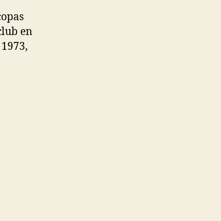
copas
club en
 1973,