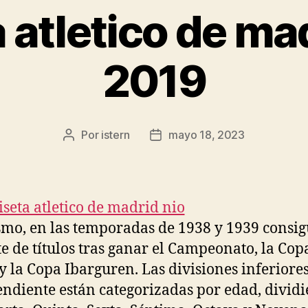
 atletico de ma
2019
Por
istern
mayo 18, 2023
Autor
Fecha
de
de
la
la
entrada
entrada
mo, en las temporadas de 1938 y 1939 consig
te de títulos tras ganar el Campeonato, la Cop
y la Copa Ibarguren. Las divisiones inferiore
ndiente están categorizadas por edad, divid